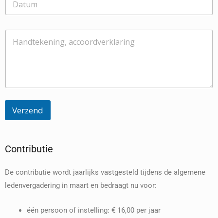
*
l
a
a
t
H
s
a
*
n
d
t
e
k
e
n
Verzend
i
n
g
Contributie
De contributie wordt jaarlijks vastgesteld tijdens de algemene
ledenvergadering in maart en bedraagt nu voor:
één persoon of instelling: € 16,00 per jaar